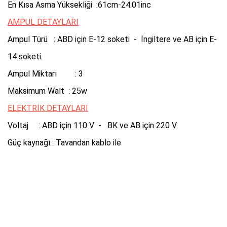
En Kısa Asma Yüksekliği :61cm-24.01inc
AMPUL DETAYLARI
Ampul Türü : ABD için E-12 soketi - İngiltere ve AB için E-
14 soketi.
Ampul Miktarı : 3
Maksimum Walt : 25w
ELEKTRİK DETAYLARI
Voltaj : ABD için 110 V - BK ve AB için 220 V
Güç kaynağı : Tavandan kablo ile