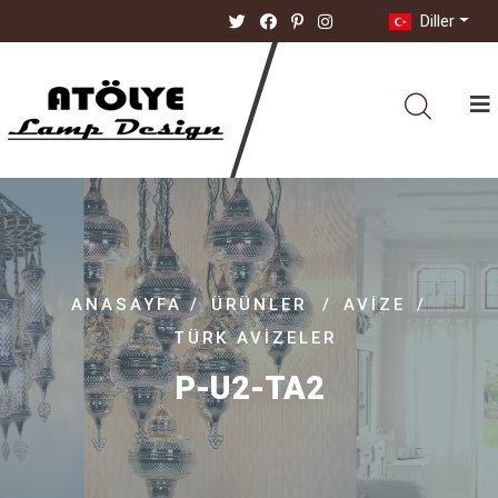
Diller
ANASAYFA
/
ÜRÜNLER
/
AVIZE
/
TÜRK AVIZELER
P-U2-TA2