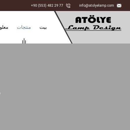
+90 (553) 482 29 77
info@atolyelamp.com
بيت
منتجات
معلو
م